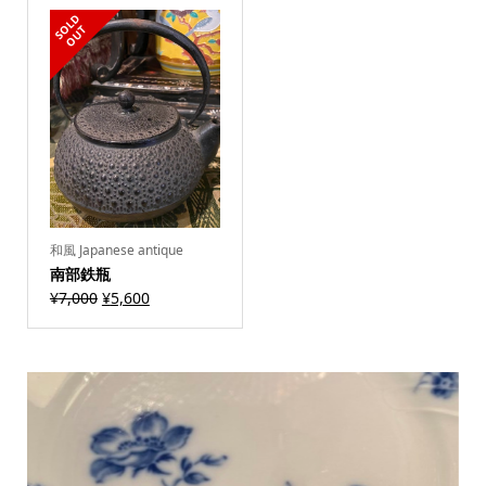
S
L
D
O
U
O
T
和風 Japanese antique
南部鉄瓶
¥
7,000
¥
5,600