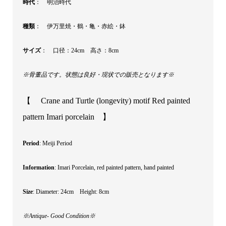
時代
： 明治時代
種類
： 伊万里焼・鶴・亀・赤絵・鉢
サイズ
： 口径：24cm 高さ：8cm
※骨董品です。状態は良好・現状での販売となります※
【 Crane and Turtle (longevity) motif Red painted
pattern Imari porcelain 】
Period
: Meiji Period
Information
: Imari Porcelain, red painted pattern, hand painted
Size
: Diameter: 24cm Height: 8cm
※Antique- Good Condition※