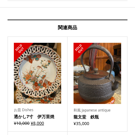
関連商品
S
L
D
O
U
S
L
D
O
U
O
T
O
T
お皿 Dishes
和風 Japanese antique
透かし7寸 伊万里焼
龍文堂 鉄瓶
¥
10,000
¥
8,000
¥
35,000