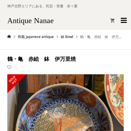
神戸北野エリアにある、民芸・骨董 奈々重
Antique Nanae

和風 Japanese antique
鉢 Bowl
鶴・亀 赤絵 鉢 伊万里焼
鶴・亀 赤絵 鉢 伊万里焼
S
L
D
O
U
O
T