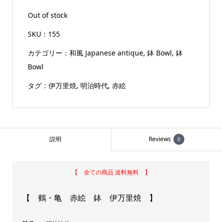
Out of stock
SKU：
155
カテゴリー：
和風 Japanese antique
,
鉢 Bowl
,
鉢
Bowl
タグ：
伊万里焼
,
明治時代
,
赤絵
説明
Reviews
0
【 全ての商品 送料無料 】
【 鶴・亀 赤絵 鉢 伊万里焼 】