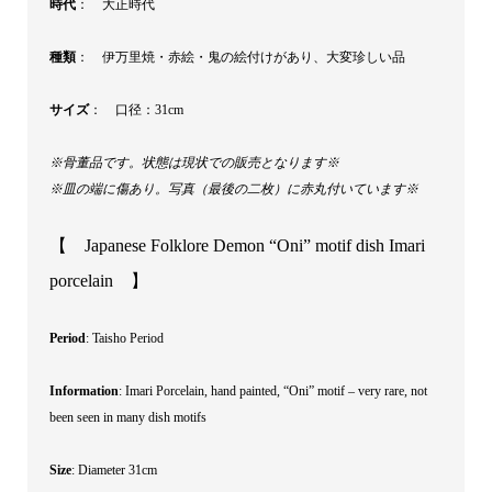
時代
： 大正時代
種類
： 伊万里焼・赤絵・鬼の絵付けがあり、大変珍しい品
サイズ
： 口径：31cm
※骨董品です。状態は現状での販売となります※
※皿の端に傷あり。写真（最後の二枚）に赤丸付いています※
【 Japanese Folklore Demon “Oni” motif dish Imari
porcelain 】
Period
: Taisho Period
Information
: Imari Porcelain, hand painted, “Oni” motif – very rare, not
been seen in many dish motifs
Size
: Diameter 31cm