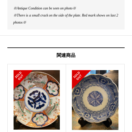
※Antique Condition can be seen on photo※
※There is a small crack on the side of the plate. Red mark shows on last 2
photos※
関連商品
S
L
D
O
U
S
L
D
O
U
O
T
O
T