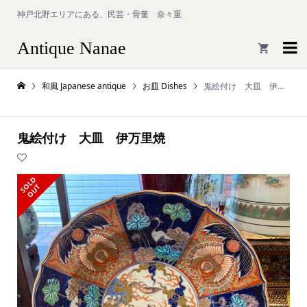
神戸北野エリアにある、民芸・骨董 奈々重
Antique Nanae

和風 Japanese antique
お皿 Dishes
鬼絵付け 大皿 伊万里焼
鬼絵付け 大皿 伊万里焼
S
L
D
O
U
O
T