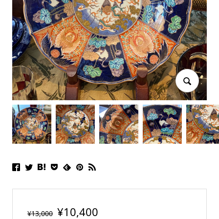
¥
10,400
¥
13,000