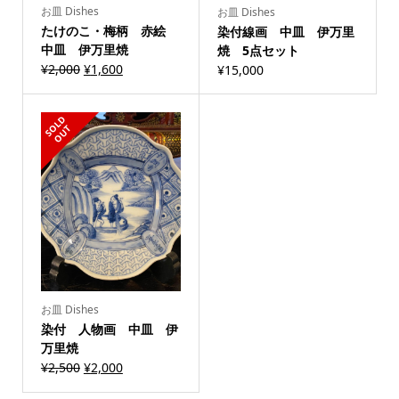
お皿 Dishes
お皿 Dishes
たけのこ・梅柄 赤絵
染付線画 中皿 伊万里
中皿 伊万里焼
焼 5点セット
¥
2,000
¥
1,600
¥
15,000
S
L
D
O
U
O
T
お皿 Dishes
染付 人物画 中皿 伊
万里焼
¥
2,500
¥
2,000