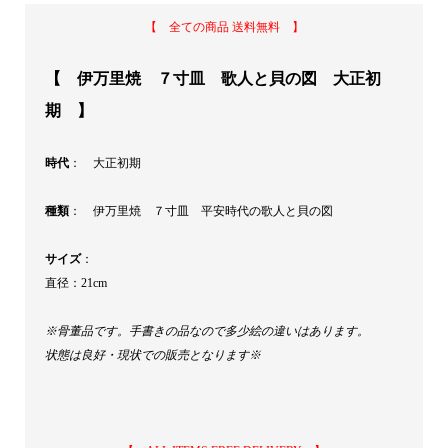
正
【 全ての商品 送料無料 】
初
期
【 伊万里焼 ７寸皿 歌人と貝の図 大正初
quantity
期 】
時代
： 大正初期
種類
： 伊万里焼 ７寸皿 平安時代の歌人と貝の図
サイズ
：
直径：21cm
※骨董品です。手書きの品なので多少絵の違いはあります。
状態は良好・現状での販売となります※