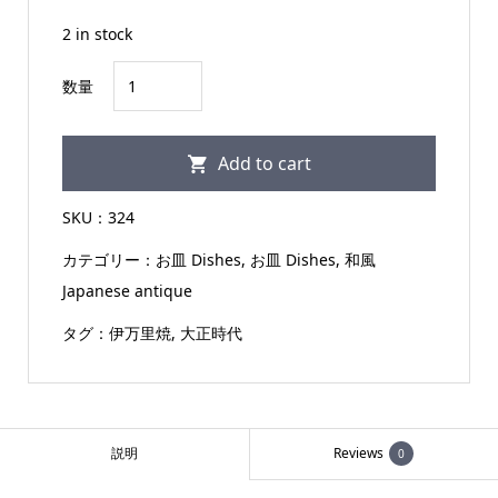
2 in stock
伊
数量
万
里
Add to cart
焼
７
SKU：
324
寸
カテゴリー：
お皿 Dishes
,
お皿 Dishes
,
和風
皿
Japanese antique
歌
人
タグ：
伊万里焼
,
大正時代
と
貝
の
図
説明
Reviews
0
大