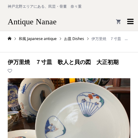
神戸北野エリアにある、民芸・骨董 奈々重
Antique Nanae

和風 Japanese antique
お皿 Dishes
伊万里焼 ７寸皿 歌人と貝の図 大正初期
伊万里焼 ７寸皿 歌人と貝の図 大正初期