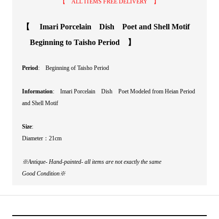
【 ALL ITEMS FREE DELIVERY 】
【 Imari Porcelain Dish Poet and Shell Motif
Beginning to Taisho Period 】
Period
: Beginning of Taisho Period
Information
: Imari Porcelain Dish Poet Modeled from Heian Period
and Shell Motif
Size
:
Diameter：21cm
※Antique- Hand-painted- all items are not exactly the same
Good Condition※