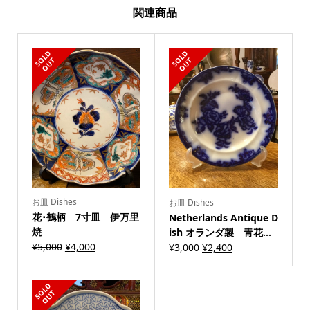
関連商品
S
L
D
O
U
S
L
D
O
U
O
T
O
T
お皿 Dishes
お皿 Dishes
花･鶴柄 7寸皿 伊万里
Netherlands Antique D
焼
ish オランダ製 青花...
¥
5,000
¥
4,000
¥
3,000
¥
2,400
S
L
D
O
U
O
T