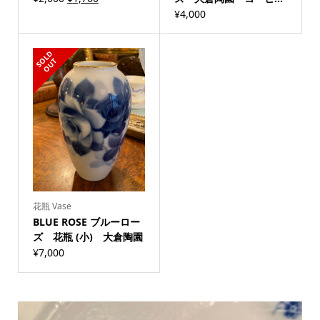
¥
4,000
S
L
D
O
U
O
T
花瓶 Vase
BLUE ROSE ブルーロー
ズ 花瓶 (小) 大倉陶園
¥
7,000