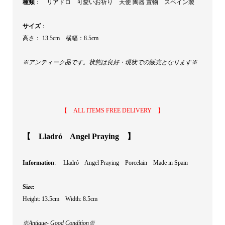
種類
： リアドロ 可愛いお祈り 天使 陶器 置物 スペイン製
サイズ
：
高さ： 13.5cm 横幅：8.5cm
※アンティーク品です。状態は良好・現状での販売となります※
【 ALL ITEMS FREE DELIVERY 】
【 Lladró Angel Praying 】
Information
: Lladró Angel Praying Porcelain Made in Spain
Size:
Height: 13.5cm Width: 8.5cm
※Antique- Good Condition※