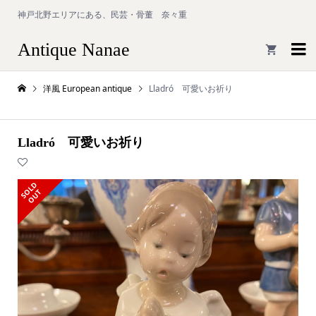
神戸北野エリアにある、民芸・骨董 奈々重
Antique Nanae

洋風 European antique
Lladró 可愛いお祈り
Lladró 可愛いお祈り
S
L
D
O
U
O
T