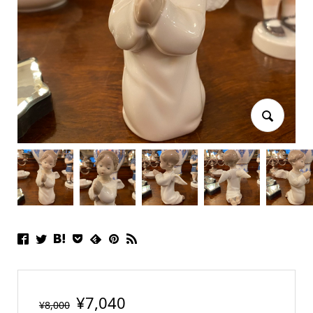
¥
7,040
¥
8,000