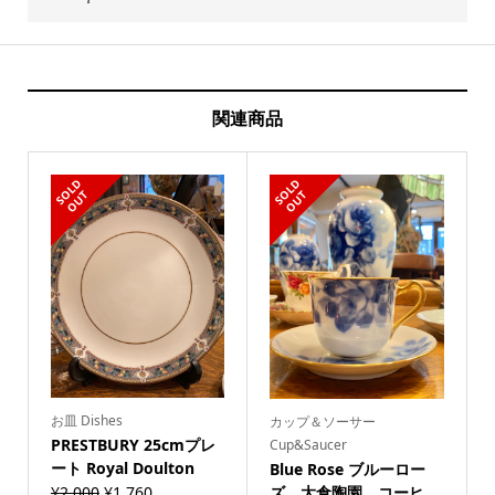
関連商品
S
L
D
O
U
S
L
D
O
U
O
T
O
T
お皿 Dishes
カップ＆ソーサー
PRESTBURY 25cmプレ
Cup&Saucer
ート Royal Doulton
Blue Rose ブルーロー
¥
2,000
¥
1,760
ズ 大倉陶園 コーヒ...