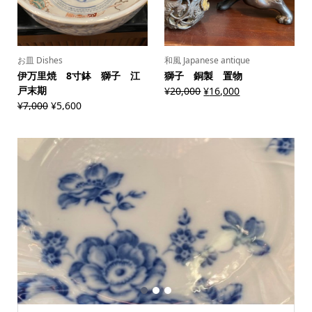
お皿 Dishes
和風 Japanese antique
伊万里焼 8寸鉢 獅子 江
獅子 銅製 置物
戸末期
¥
20,000
¥
16,000
¥
7,000
¥
5,600
1
2
3