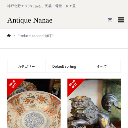
神戸北野エリアにある、民芸・骨董 奈々重
Antique Nanae

Products tagged “獅子”
カテゴリー
Default sorting
すべて
S
L
D
O
U
S
L
D
O
U
O
T
O
T